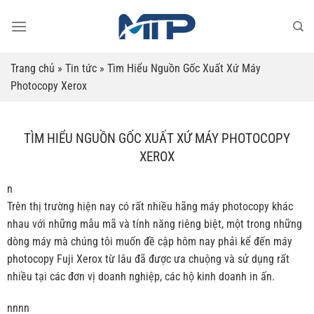
Bỏ
qua
nội
dung
Trang chủ
»
Tin tức
»
Tìm Hiểu Nguồn Gốc Xuất Xứ Máy
Photocopy Xerox
TÌM HIỂU NGUỒN GỐC XUẤT XỨ MÁY PHOTOCOPY
XEROX
n
Trên thị trường hiện nay có rất nhiều hãng máy photocopy khác
nhau với những mẫu mã và tính năng riêng biệt, một trong những
dòng máy mà chúng tôi muốn đề cập hôm nay phải kể đến máy
photocopy Fuji Xerox từ lâu đã được ưa chuộng và sử dụng rất
nhiều tại các đơn vị doanh nghiệp, các hộ kinh doanh in ấn.
nnnn