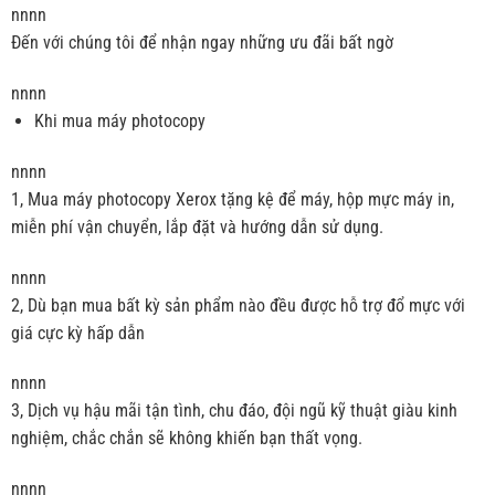
nnnn
Đến với chúng tôi để nhận ngay những ưu đãi bất ngờ
nnnn
Khi mua máy photocopy
nnnn
1, Mua máy photocopy Xerox tặng kệ để máy, hộp mực máy in,
miễn phí vận chuyển, lắp đặt và hướng dẫn sử dụng.
nnnn
2, Dù bạn mua bất kỳ sản phẩm nào đều được hỗ trợ đổ mực với
giá cực kỳ hấp dẫn
nnnn
3, Dịch vụ hậu mãi tận tình, chu đáo, đội ngũ kỹ thuật giàu kinh
nghiệm, chắc chắn sẽ không khiến bạn thất vọng.
nnnn