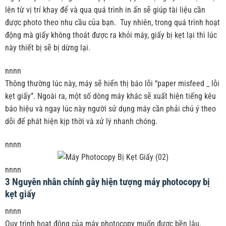
lên từ vị trí khay để và qua quá trình in ấn sẽ giúp tài liệu cần
được photo theo nhu cầu của bạn. Tuy nhiên, trong quá trình hoạt
động mà giấy không thoát được ra khỏi máy, giấy bị kẹt lại thì lúc
này thiết bị sẽ bị dừng lại.
nnnn
Thông thường lúc này, máy sẽ hiển thị báo lỗi “paper misfeed _ lỗi
kẹt giấy”. Ngoài ra, một số dòng máy khác sẽ xuất hiện tiếng kêu
báo hiệu và ngay lúc này người sử dụng máy cần phải chú ý theo
dõi để phát hiện kịp thời và xử lý nhanh chóng.
nnnn
nnnn
3 Nguyên nhân chính gây hiện tượng máy photocopy bị
kẹt giấy
nnnn
Quy trình hoạt động của máy photocopy muốn được bền lâu,