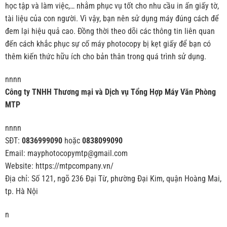
học tập và làm việc,… nhằm phục vụ tốt cho nhu cầu in ấn giấy tờ,
tài liệu của con người. Vì vậy, bạn nên sử dụng máy đúng cách để
đem lại hiệu quả cao. Đồng thời theo dõi các thông tin liên quan
đến cách khắc phục sự cố máy photocopy bị kẹt giấy để bạn có
thêm kiến thức hữu ích cho bản thân trong quá trình sử dụng.
nnnn
Công ty TNHH Thương mại và Dịch vụ Tổng Hợp Máy Văn Phòng
MTP
nnnn
SĐT:
0836999090
hoặc
0838099090
Email: mayphotocopymtp@gmail.com
Website: https://mtpcompany.vn/
Địa chỉ: Số 121, ngõ 236 Đại Từ, phường Đại Kim, quận Hoàng Mai,
tp. Hà Nội
n