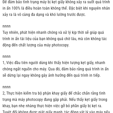
Để đảm bảo tình trạng máy bị kẹt giấy không xảy ra suốt quá trình
in ấn 100% là điều hoàn toàn không thể. Đặc biệt khi nguyên nhân
xảy ra là vô cùng đa dạng và khó lường trước được.
nnnn
Tuy nhiên, phát hiện nhanh chóng và xử lý kịp thời sẽ giúp quá
trình in ấn tài liệu của bạn không quá chờ lâu, mà còn không tác
động đến chất lượng của máy photocopy.
nnnn
1, Việc đầu tiên người dùng khi thấy hiện tượng kẹt giấy, nhanh
chóng ngắt nguồn cho máy. Qua đó, đảm bảo rằng quá trình in ấn
sẽ dừng lại ngay không gây ảnh hưởng đến quá trình in tiếp.
nnnn
2, Thực hiện kiểm tra bộ phận khay giấy để chắc chắn rằng tình
trạng mà máy photocopy đang gặp phải. Nếu thấy kẹt giấy trong
khay, bạn nhẹ nhàng thực hiện việc gỡ bỏ phần giấy bị kẹt ra.
Tuyệt đối không được giật giấy mạnh, tác động vật lý vào máy nếu